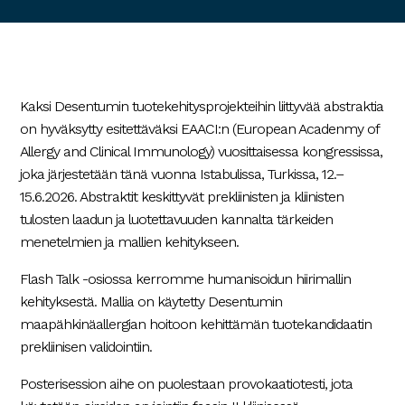
Kaksi Desentumin tuotekehitysprojekteihin liittyvää abstraktia
on hyväksytty esitettäväksi EAACI:n (European Acadenmy of
Allergy and Clinical Immunology) vuosittaisessa kongressissa,
joka järjestetään tänä vuonna Istabulissa, Turkissa, 12.–
15.6.2026. Abstraktit keskittyvät prekliinisten ja kliinisten
tulosten laadun ja luotettavuuden kannalta tärkeiden
menetelmien ja mallien kehitykseen.
Flash Talk -osiossa kerromme humanisoidun hiirimallin
kehityksestä. Mallia on käytetty Desentumin
maapähkinäallergian hoitoon kehittämän tuotekandidaatin
prekliinisen validointiin.
Posterisession aihe on puolestaan provokaatiotesti, jota