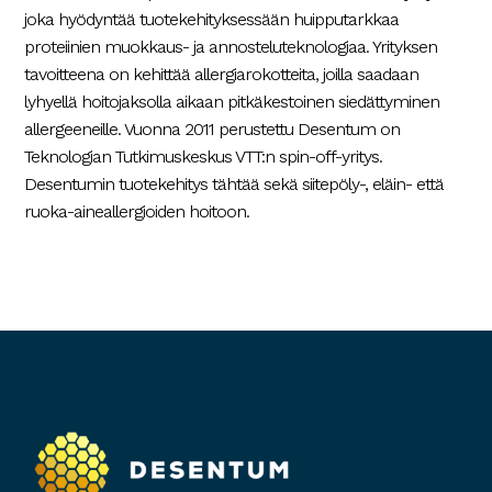
joka hyödyntää tuotekehityksessään huipputarkkaa
proteiinien muokkaus- ja annosteluteknologiaa. Yrityksen
tavoitteena on kehittää allergiarokotteita, joilla saadaan
lyhyellä hoitojaksolla aikaan pitkäkestoinen siedättyminen
allergeeneille. Vuonna 2011 perustettu Desentum on
Teknologian Tutkimuskeskus VTT:n spin-off-yritys.
Desentumin tuotekehitys tähtää sekä siitepöly-, eläin- että
ruoka-aineallergioiden hoitoon.