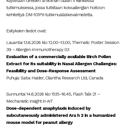
käytetään oireiden arviointiin faasin II kliinisessä
tutkimuksessa, jossa tutkitaan koivuallergian hoitoon
kehitettyä DM-101PX-tutkimuslääkevalmistetta.
Esityksien tiedot ovat:
Lauantai 13.6.2026 klo 12.00–13.00, Thematic Poster Session
39 – Allergen immunotherapy 03
Evaluation of a commercially available Birch Pollen
Extract for its suitability in Nasal Allergen Challenges:
Feasibility and Dose-Response Assessment
Puhuja: Saba Haider, Cliantha Research Ltd, Canada
Sunnuntai 14.6.2026 klo 15.15–16.45, Flash Talk 21 –
Mechanistic insight in AIT
Dose-dependent anaphylaxis induced by
subcutaneously administered Ara h 2 in a humanized
mouse model for peanut allergy