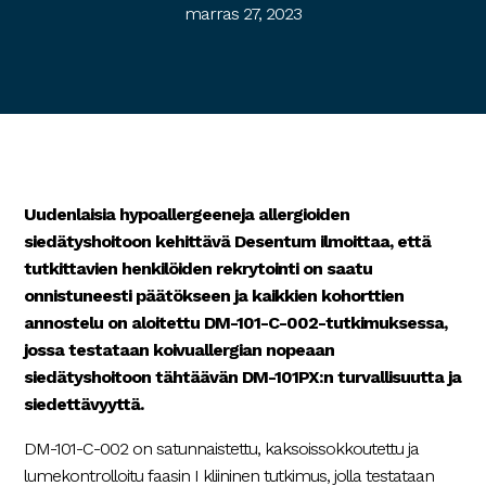
marras 27, 2023
Uudenlaisia hypoallergeeneja allergioiden
siedätyshoitoon kehittävä Desentum ilmoittaa, että
tutkittavien henkilöiden rekrytointi on saatu
onnistuneesti päätökseen ja kaikkien kohorttien
annostelu on aloitettu DM-101-C-002-tutkimuksessa,
jossa testataan koivuallergian nopeaan
siedätyshoitoon tähtäävän DM-101PX:n turvallisuutta ja
siedettävyyttä.
DM-101-C-002 on satunnaistettu, kaksoissokkoutettu ja
lumekontrolloitu faasin I kliininen tutkimus, jolla testataan