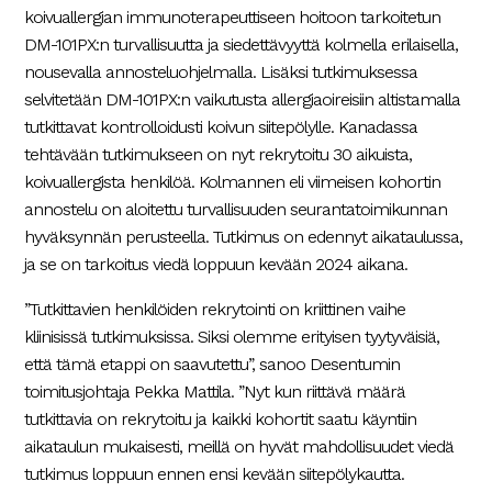
koivuallergian immunoterapeuttiseen hoitoon tarkoitetun
DM-101PX:n turvallisuutta ja siedettävyyttä kolmella erilaisella,
nousevalla annosteluohjelmalla. Lisäksi tutkimuksessa
selvitetään DM-101PX:n vaikutusta allergiaoireisiin altistamalla
tutkittavat kontrolloidusti koivun siitepölylle. Kanadassa
tehtävään tutkimukseen on nyt rekrytoitu 30 aikuista,
koivuallergista henkilöä. Kolmannen eli viimeisen kohortin
annostelu on aloitettu turvallisuuden seurantatoimikunnan
hyväksynnän perusteella. Tutkimus on edennyt aikataulussa,
ja se on tarkoitus viedä loppuun kevään 2024 aikana.
”Tutkittavien henkilöiden rekrytointi on kriittinen vaihe
kliinisissä tutkimuksissa. Siksi olemme erityisen tyytyväisiä,
että tämä etappi on saavutettu”, sanoo Desentumin
toimitusjohtaja Pekka Mattila. ”Nyt kun riittävä määrä
tutkittavia on rekrytoitu ja kaikki kohortit saatu käyntiin
aikataulun mukaisesti, meillä on hyvät mahdollisuudet viedä
tutkimus loppuun ennen ensi kevään siitepölykautta.