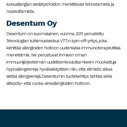
koivuallergian siedätyshoidon merkittävää tehostamista ja
nopeuttamista.
Desentum Oy
Desentum on suomalainen, vuonna 2011 perustettu
Teknologian tutkimuskeskus VTT:n spin-off-yritys, joka
kehittää allergioiden hoitoon uudenlaisia immunoterapeuttisia
menetelmiä. Ne perustuvat ihmisen oman
immuunijärjestelmän uudelleenkouluttamiseen muokattuja
hypoallergeeneja hyväksikäyttäen niin, että elimistö alkaa
sietää allergeenejä.Desentumin tuotekehitys tähtää sekä
siitepöly- että ruoka-aineallergioiden hoitoon.