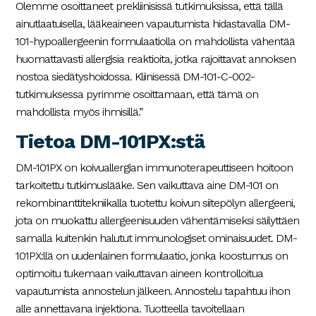
Olemme osoittaneet prekliinisissä tutkimuksissa, että tällä
ainutlaatuisella, lääkeaineen vapautumista hidastavalla DM-
101-hypoallergeenin formulaatiolla on mahdollista vähentää
huomattavasti allergisia reaktioita, jotka rajoittavat annoksen
nostoa siedätyshoidossa. Kliinisessä DM-101-C-002-
tutkimuksessa pyrimme osoittamaan, että tämä on
mahdollista myös ihmisillä.”
Tietoa DM-101PX:stä
DM-101PX on koivuallergian immunoterapeuttiseen hoitoon
tarkoitettu tutkimuslääke. Sen vaikuttava aine DM-101 on
rekombinanttitekniikalla tuotettu koivun siitepölyn allergeeni,
jota on muokattu allergeenisuuden vähentämiseksi säilyttäen
samalla kuitenkin halutut immunologiset ominaisuudet. DM-
101PX:llä on uudenlainen formulaatio, jonka koostumus on
optimoitu tukemaan vaikuttavan aineen kontrolloitua
vapautumista annostelun jälkeen. Annostelu tapahtuu ihon
alle annettavana injektiona. Tuotteella tavoitellaan